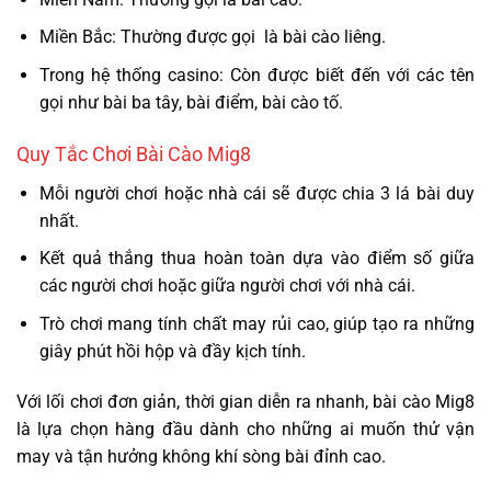
Miền Bắc: Thường được gọi là bài cào liêng.
Trong hệ thống casino: Còn được biết đến với các tên
gọi như bài ba tây, bài điểm, bài cào tố.
Quy Tắc Chơi Bài Cào Mig8
Mỗi người chơi hoặc nhà cái sẽ được chia 3 lá bài duy
nhất.
Kết quả thắng thua hoàn toàn dựa vào điểm số giữa
các người chơi hoặc giữa người chơi với nhà cái.
Trò chơi mang tính chất may rủi cao, giúp tạo ra những
giây phút hồi hộp và đầy kịch tính.
Với lối chơi đơn giản, thời gian diễn ra nhanh, bài cào Mig8
là lựa chọn hàng đầu dành cho những ai muốn thử vận
may và tận hưởng không khí sòng bài đỉnh cao.