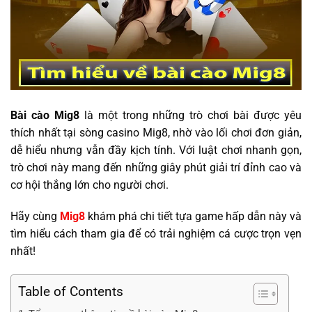
Bài cào Mig8
là một trong những trò chơi bài được yêu
thích nhất tại sòng casino Mig8, nhờ vào lối chơi đơn giản,
dễ hiểu nhưng vẫn đầy kịch tính. Với luật chơi nhanh gọn,
trò chơi này mang đến những giây phút giải trí đỉnh cao và
cơ hội thắng lớn cho người chơi.
Hãy cùng
Mig8
khám phá chi tiết tựa game hấp dẫn này và
tìm hiểu cách tham gia để có trải nghiệm cá cược trọn vẹn
nhất!
Table of Contents