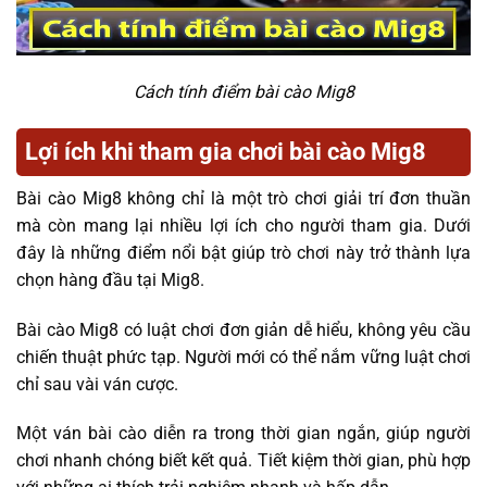
Cách tính điểm bài cào Mig8
Lợi ích khi tham gia chơi bài cào Mig8
Bài cào Mig8 không chỉ là một trò chơi giải trí đơn thuần
mà còn mang lại nhiều lợi ích cho người tham gia. Dưới
đây là những điểm nổi bật giúp trò chơi này trở thành lựa
chọn hàng đầu tại Mig8.
Bài cào Mig8 có luật chơi đơn giản dễ hiểu, không yêu cầu
chiến thuật phức tạp. Người mới có thể nắm vững luật chơi
chỉ sau vài ván cược.
Một ván bài cào diễn ra trong thời gian ngắn, giúp người
chơi nhanh chóng biết kết quả. Tiết kiệm thời gian, phù hợp