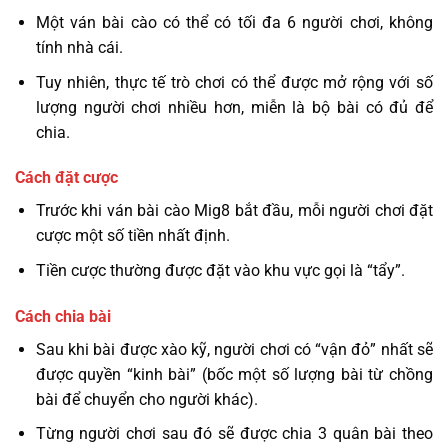
Một ván bài cào có thể có tối đa 6 người chơi, không
tính nhà cái.
Tuy nhiên, thực tế trò chơi có thể được mở rộng với số
lượng người chơi nhiều hơn, miễn là bộ bài có đủ để
chia.
Cách đặt cược
Trước khi ván bài cào Mig8 bắt đầu, mỗi người chơi đặt
cược một số tiền nhất định.
Tiền cược thường được đặt vào khu vực gọi là “tẩy”.
Cách chia bài
Sau khi bài được xào kỹ, người chơi có “vận đỏ” nhất sẽ
được quyền “kinh bài” (bốc một số lượng bài từ chồng
bài để chuyển cho người khác).
Từng người chơi sau đó sẽ được chia 3 quân bài theo