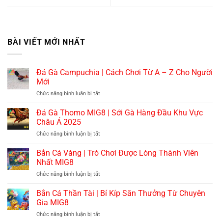
BÀI VIẾT MỚI NHẤT
Đá Gà Campuchia | Cách Chơi Từ A – Z Cho Người
Mới
Chức năng bình luận bị tắt
ở
Đá
Gà
Đá Gà Thomo MIG8 | Sới Gà Hàng Đầu Khu Vực
Campuchia
Châu Á 2025
|
Chức năng bình luận bị tắt
ở
Cách
Đá
Chơi
Gà
Bắn Cá Vàng | Trò Chơi Được Lòng Thành Viên
Từ
Thomo
A
Nhất MIG8
MIG8
–
Chức năng bình luận bị tắt
ở
|
Z
Bắn
Sới
Cho
Cá
Bắn Cá Thần Tài | Bí Kíp Săn Thưởng Từ Chuyên
Gà
Người
Vàng
Hàng
Gia MIG8
Mới
|
Đầu
Chức năng bình luận bị tắt
ở
Trò
Khu