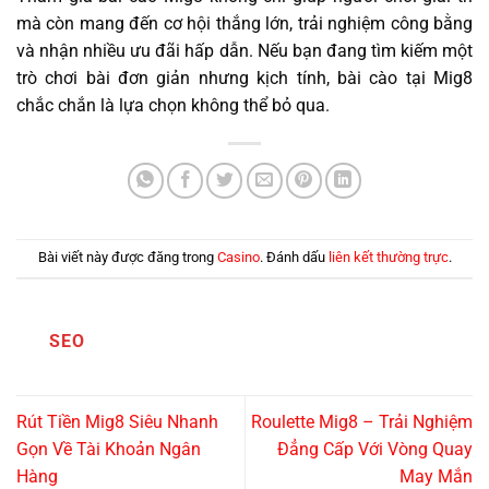
mà còn mang đến cơ hội thắng lớn, trải nghiệm công bằng
và nhận nhiều ưu đãi hấp dẫn. Nếu bạn đang tìm kiếm một
trò chơi bài đơn giản nhưng kịch tính, bài cào tại Mig8
chắc chắn là lựa chọn không thể bỏ qua.
Bài viết này được đăng trong
Casino
. Đánh dấu
liên kết thường trực
.
SEO
Rút Tiền Mig8 Siêu Nhanh
Roulette Mig8 – Trải Nghiệm
Gọn Về Tài Khoản Ngân
Đẳng Cấp Với Vòng Quay
Hàng
May Mắn