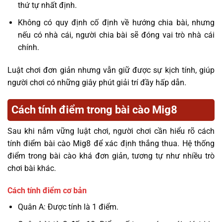
thứ tự nhất định.
Không có quy định cố định về hướng chia bài, nhưng
nếu có nhà cái, người chia bài sẽ đóng vai trò nhà cái
chính.
Luật chơi đơn giản nhưng vẫn giữ được sự kịch tính, giúp
người chơi có những giây phút giải trí đầy hấp dẫn.
Cách tính điểm trong bài cào Mig8
Sau khi nắm vững luật chơi, người chơi cần hiểu rõ cách
tính điểm bài cào Mig8 để xác định thắng thua. Hệ thống
điểm trong bài cào khá đơn giản, tương tự như nhiều trò
chơi bài khác.
Cách tính điểm cơ bản
Quân A: Được tính là 1 điểm.